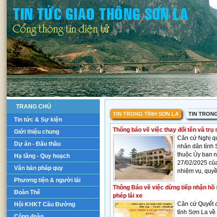
TRANG CHỦ
TIN TRONG TỈNH SƠN LA
TIN TRON
Tin tức & Sự kiện
Thông báo về việc thay đổi tên và trụ
Giới thiệu chung
Căn cứ Nghị q
Dự án - Đấu thầu
nhân dân tỉnh 
thuộc Ủy ban 
Hạ tầng - Quy hoạch
27/02/2025 củ
Văn bản pháp quy
nhiệm vụ, quyề
Phương tiện & người lái
Thông Báo về việc dừng tiếp nhận hồ s
Đoàn Thể
phép lái xe
Căn cứ Quyết 
Hội KHKT Cầu Đường
tỉnh Sơn La về
Công đoàn