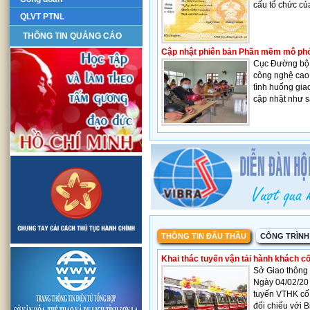
cấu tổ chức củ
QLVT PTNL
THÔNG TIN QUẢNG CÁO
Cập nhật phiên bản Phần mềm mô phỏn
Cục Đường bộ 
công nghệ cao
tình huống gia
cập nhật như s
THÔNG TIN ĐẤU THẦU
CÔNG TRÌNH
Khai thác tuyến vận tải hành khách c
Sở Giao thông
Ngày 04/02/2
tuyến VTHK cố 
đối chiếu với 