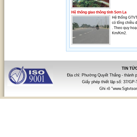
Hệ thống giao thông tỉnh Sơn La
Hệ thống GTVT 
có tổng chiều
. Theo quy hoạ
Km/Km2.
TIN TỨ
Địa chỉ: Phường Quyết Thắng - thành 
Giấy phép thiết lập số: 37/G
Ghi rõ "www.Sgtvtsonl