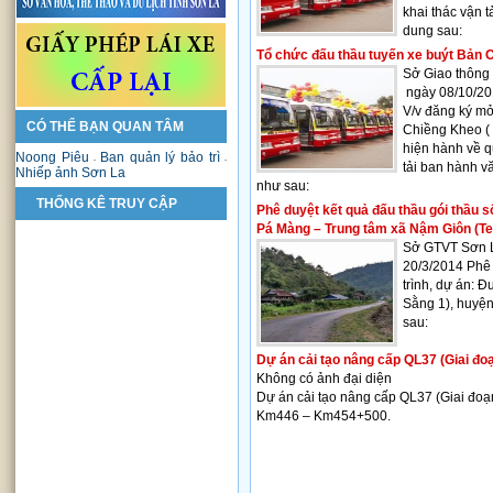
khai thác vận t
dung sau
:
Tổ chức đấu thầu tuyến xe buýt Bản 
Sở Giao thông
ngày 08/10/20
V/v đăng ký mở
CÓ THỂ BẠN QUAN TÂM
Chiềng Kheo ( 
hiện hành về q
Noong Piêu
Ban quản lý bảo trì
-
-
tải ban hành v
Nhiếp ảnh Sơn La
như sau:
THỐNG KÊ TRUY CẬP
Phê duyệt kết quả đấu thầu gói thầu 
Pá Màng – Trung tâm xã Nậm Giôn (Te
Sở GTVT Sơn L
20/3/2014 Phê 
trình, dự án: 
Sằng 1), huyệ
sau:
Dự án cải tạo nâng cấp QL37 (Giai đoạ
Không có ảnh đại diện
Dự án cải tạo nâng cấp QL37 (Giai đoạn
Km446 – Km454+500.