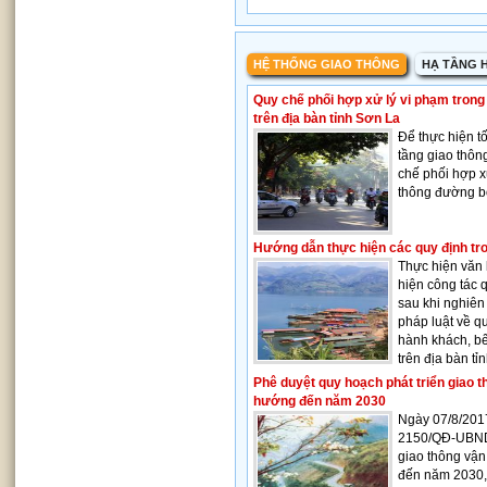
HỆ THỐNG GIAO THÔNG
HẠ TẦNG H
Quy chế phối hợp xử lý vi phạm trong
trên địa bàn tỉnh Sơn La
Để thực hiện tố
tầng giao thô
chế phối hợp x
thông đường bộ
Hướng dẫn thực hiện các quy định tron
Thực hiện văn
hiện công tác q
sau khi nghiên
pháp luật về q
hành khách, b
trên địa bàn tỉ
Phê duyệt quy hoạch phát triển giao t
hướng đến năm 2030
Ngày 07/8/201
2150/QĐ-UBND 
giao thông vận
đến năm 2030,