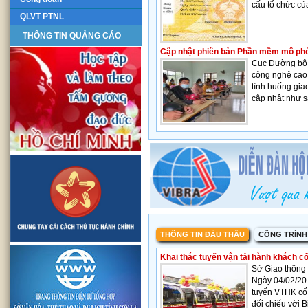
cấu tổ chức củ
QLVT PTNL
THÔNG TIN QUẢNG CÁO
Cập nhật phiên bản Phần mềm mô phỏn
Cục Đường bộ 
công nghệ cao
tình huống gia
cập nhật như s
THÔNG TIN ĐẤU THẦU
CÔNG TRÌNH
Khai thác tuyến vận tải hành khách c
Sở Giao thông
Ngày 04/02/2
tuyến VTHK cố 
đối chiếu với 