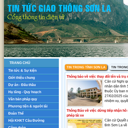
TRANG CHỦ
TIN TRONG TỈNH SƠN LA
TIN TRON
Tin tức & Sự kiện
Thông báo về việc thay đổi tên và trụ
Giới thiệu chung
Căn cứ Nghị q
Dự án - Đấu thầu
nhân dân tỉnh 
thuộc Ủy ban 
Hạ tầng - Quy hoạch
27/02/2025 củ
Văn bản pháp quy
nhiệm vụ, quyề
Phương tiện & người lái
Thông Báo về việc dừng tiếp nhận hồ s
Đoàn Thể
phép lái xe
Căn cứ Quyết 
Hội KHKT Cầu Đường
tỉnh Sơn La về
Công đoàn