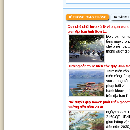
HỆ THỐNG GIAO THÔNG
HẠ TẦNG H
Quy chế phối hợp xử lý vi phạm trong
trên địa bàn tỉnh Sơn La
Để thực hiện tố
tầng giao thô
chế phối hợp x
thông đường bộ
Hướng dẫn thực hiện các quy định tron
Thực hiện văn
hiện công tác q
sau khi nghiên
pháp luật về q
hành khách, b
trên địa bàn tỉ
Phê duyệt quy hoạch phát triển giao t
hướng đến năm 2030
Ngày 07/8/201
2150/QĐ-UBND 
giao thông vận
đến năm 2030,