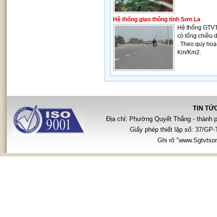
Hệ thống giao thông tỉnh Sơn La
Hệ thống GTVT 
có tổng chiều
. Theo quy hoạ
Km/Km2.
TIN TỨ
Địa chỉ: Phường Quyết Thắng - thành 
Giấy phép thiết lập số: 37/G
Ghi rõ "www.Sgtvtsonl