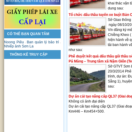
khai thác vận t
dung sau
:
Tổ chức đấu thầu tuyến xe buýt Bản 
Sở Giao thông
ngày 08/10/20
V/v đăng ký mở
CÓ THỂ BẠN QUAN TÂM
Chiềng Kheo ( 
hiện hành về q
Noong Piêu
Ban quản lý bảo trì
-
-
tải ban hành v
Nhiếp ảnh Sơn La
như sau:
THỐNG KÊ TRUY CẬP
Phê duyệt kết quả đấu thầu gói thầu 
Pá Màng – Trung tâm xã Nậm Giôn (Te
Sở GTVT Sơn L
20/3/2014 Phê 
trình, dự án: 
Sằng 1), huyệ
sau:
Dự án cải tạo nâng cấp QL37 (Giai đoạ
Không có ảnh đại diện
Dự án cải tạo nâng cấp QL37 (Giai đoạn
Km446 – Km454+500.